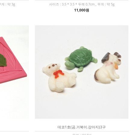
무게 : 약 3g
사이즈 : 3.5 * 3.5 * 두께 0.7cm , 무게 : 약 5g
11,000원
데코1호(곰.거북이.강아지)3구