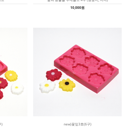
10,000원
구)
new)꽃잎3호(6구)