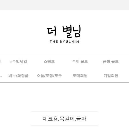
인
☆수입세일
스탬프
수제 몰드
금형 몰드
/하바리움
비누/화장품
소품/포장/도구
도매회원
기업회원
데코용,목걸이,글자