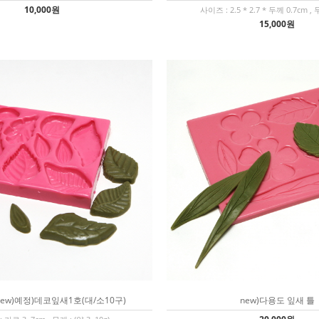
10,000원
사이즈 : 2.5 * 2.7 * 두께 0.7cm , 
15,000원
)new)예정)데코잎새1호(대/소10구)
new)다용도 잎새 틀