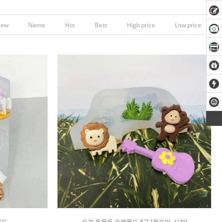
New
Name
Hot
Best
High price
Low price
몰드
숲과 동물들 수제몰드 4구 (원숭이, 사자)