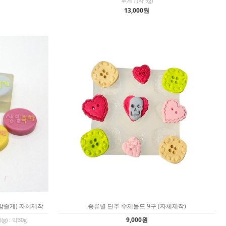
무게 : (약 9g)
13,000원
내맘줄게) 자체제작
종류별 단추 수제몰드 9구 (자체제작)
9,000원
g) : 약30g