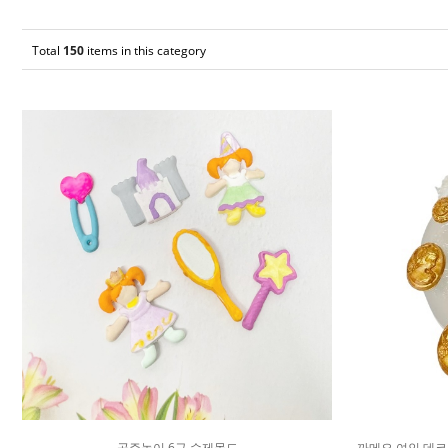
Total
150
items in this category
공주놀이 6구 수제몰드
까메오 여인 데코