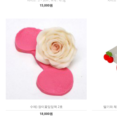
사이즈 : 2 * 2cm , 무게 : 약 2g
사이즈 :
15,000원
수제) 장미꽃잎잎맥 2호
딸기와 체
18,000원