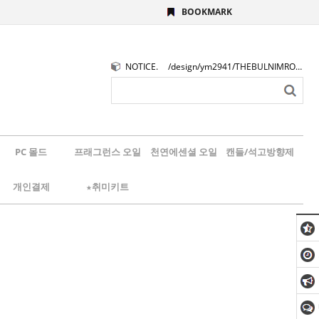
BOOKMARK
NOTICE.
/design/ym2941/THEBULNIMROGO.png
PC 몰드
프래그런스 오일
천연에센셜 오일
캔들/석고방향제
개인결제
★취미키트