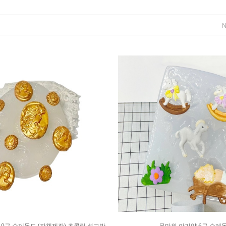
 9구 수제몰드 (자체제작) 초콜릿 석고방
목마와 아기양 6구 수제