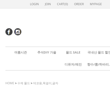
LOGIN
JOIN
CART(
0
)
ORDER
MYPAGE
여름시즌
추석DIY 가을
몰드 SALE
국내산 몰드 할
디퓨저/레진
향수/룸
HOME
>
수제 몰드
>
데코용,목걸이,글자