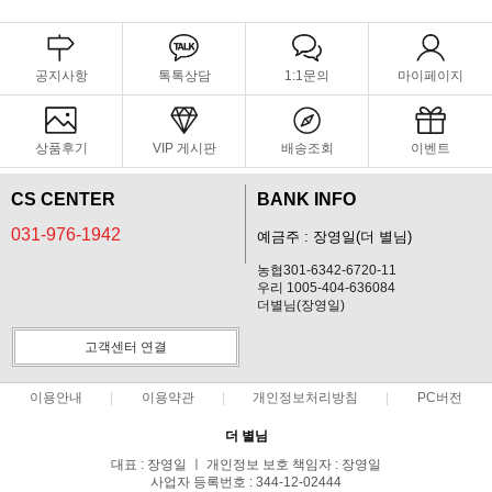
공지사항
톡톡상담
1:1문의
마이페이지
상품후기
VIP 게시판
배송조회
이벤트
CS CENTER
BANK INFO
031-976-1942
예금주 : 장영일(더 별님)
농협301-6342-6720-11
우리 1005-404-636084
더별님(장영일)
고객센터 연결
이용안내
이용약관
개인정보처리방침
PC버전
더 별님
대표 : 장영일 ㅣ 개인정보 보호 책임자 : 장영일
사업자 등록번호 : 344-12-02444