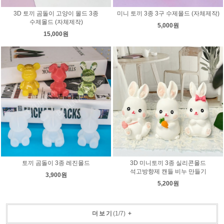
3D 토끼 곰돌이 고양이 몰드 3종
미니 토끼 3종 3구 수제몰드 (자체제작)
수제몰드 (자체제작)
5,000원
15,000원
토끼 곰돌이 3종 레진몰드
3D 미니토끼 3종 실리콘몰드
석고방향제 캔들 비누 만들기
3,900원
5,200원
더보기
(
1
/
7
)
+