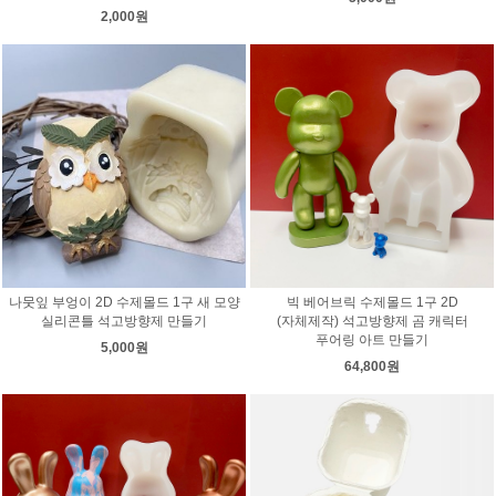
2,000원
나뭇잎 부엉이 2D 수제몰드 1구 새 모양
빅 베어브릭 수제몰드 1구 2D
실리콘틀 석고방향제 만들기
(자체제작) 석고방향제 곰 캐릭터
푸어링 아트 만들기
5,000원
64,800원