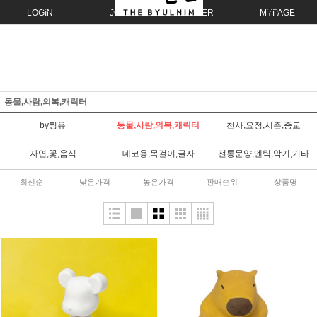
LOGIN
JOIN
ORDER
MYPAGE
동물,사람,의복,캐릭터
by찡유
동물,사람,의복,캐릭터
천사,요정,시즌,종교
자연,꽃,음식
데코용,목걸이,글자
전통문양,엔틱,악기,기타
최신순
낮은가격
높은가격
판매순위
상품명