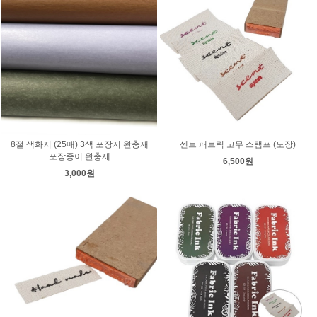
8절 색화지 (25매) 3색 포장지 완충재
센트 패브릭 고무 스탬프 (도장)
포장종이 완충제
6,500원
3,000원