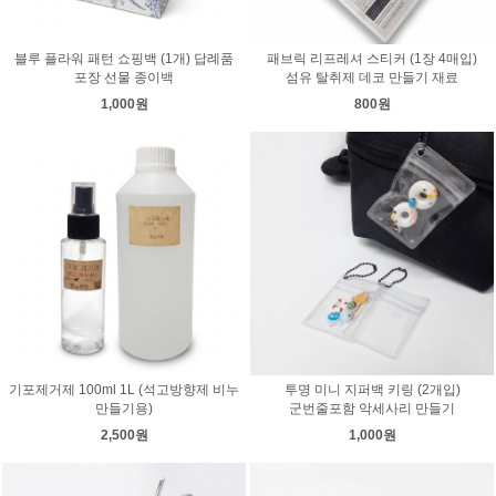
블루 플라워 패턴 쇼핑백 (1개) 답례품
패브릭 리프레셔 스티커 (1장 4매입)
포장 선물 종이백
섬유 탈취제 데코 만들기 재료
1,000원
800원
기포제거제 100ml 1L (석고방향제 비누
투명 미니 지퍼백 키링 (2개입)
만들기용)
군번줄포함 악세사리 만들기
2,500원
1,000원