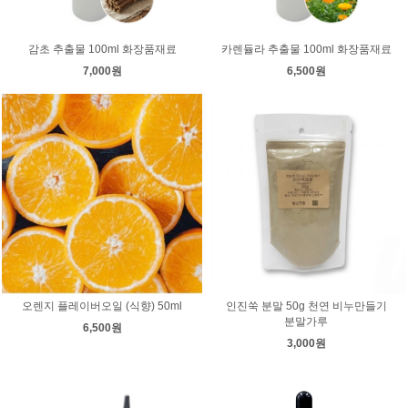
감초 추출물 100ml 화장품재료
카렌듈라 추출물 100ml 화장품재료
7,000원
6,500원
오렌지 플레이버오일 (식향) 50ml
인진쑥 분말 50g 천연 비누만들기
분말가루
6,500원
3,000원