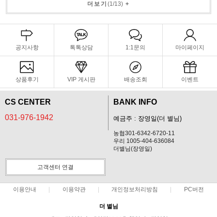
더보기
(
1
/
13
)
+
공지사항
톡톡상담
1:1문의
마이페이지
상품후기
VIP 게시판
배송조회
이벤트
CS CENTER
BANK INFO
031-976-1942
예금주 : 장영일(더 별님)
농협301-6342-6720-11
우리 1005-404-636084
더별님(장영일)
고객센터 연결
이용안내
이용약관
개인정보처리방침
PC버전
더 별님