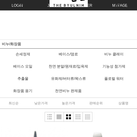
LOGIN
JOIN
ORDER
MYPAGE
비누/화장품
손세정제
베이스/염료
비누 클레이
베이스 오일
천연 분말/원재료/입욕제
기능성 첨가제
추출물
유화제/버터류/왁스류
플로럴 워터
화장품 용기
천연비누 완제품
최신순
낮은가격
높은가격
판매순위
상품명