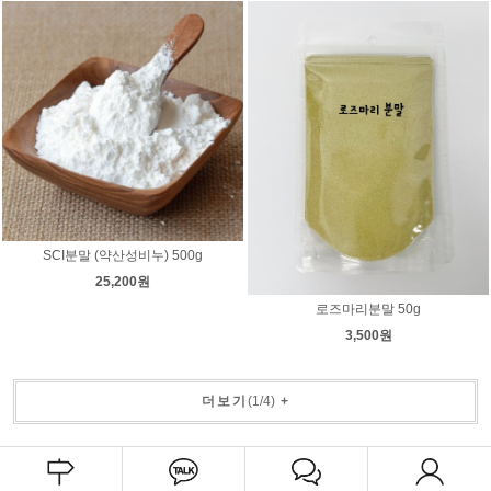
SCI분말 (약산성비누) 500g
25,200원
로즈마리분말 50g
3,500원
더보기
(
1
/
4
)
+