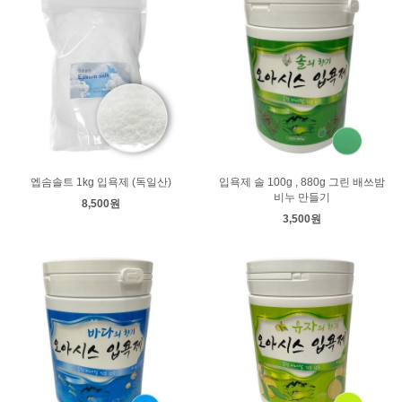
엡솜솔트 1kg 입욕제 (독일산)
입욕제 솔 100g , 880g 그린 배쓰밤
비누 만들기
8,500원
3,500원