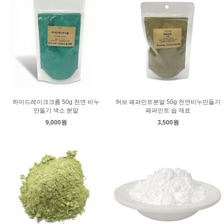
하이드레이크크롬 50g 천연 비누
허브 페파민트분말 50g 천연비누만들기
만들기 색소 분말
페퍼민트 솝 재료
9,000원
3,500원