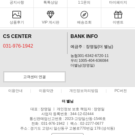
공지사항
톡톡상담
1:1문의
마이페이지
상품후기
VIP 게시판
배송조회
이벤트
CS CENTER
BANK INFO
031-976-1942
예금주 : 장영일(더 별님)
농협301-6342-6720-11
우리 1005-404-636084
더별님(장영일)
고객센터 연결
이용안내
이용약관
개인정보처리방침
PC버전
더 별님
대표 : 장영일 ㅣ 개인정보 보호 책임자 : 장영일
사업자 등록번호 : 344-12-02444
통신판매업신고번호 : 2023-고양일산동-1546호
전화 : 031-976-1942 ㅣ 팩스 : 02-2277-0677
주소 : 경기도 고양시 일산동구 고봉로770번길 178 (성석동)