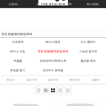
LOGIN
JOIN
ORDER
MYPAGE
천연 분말/원재료/입욕제
손세정제
베이스/염료
비누 클레이
베이스 오일
천연 분말/원재료/입욕제
기능성 첨가제
추출물
유화제/버터류/왁스류
플로럴 워터
화장품 용기
천연비누 완제품
최신순
낮은가격
높은가격
판매순위
상품명