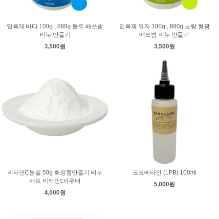
입욕제 바다 100g , 880g 블루 배쓰밤
입욕제 유자 100g , 880g 노랑 형광
비누 만들기
배쓰밤 비누 만들기
3,500원
3,500원
비타민C분말 50g 화장품만들기 비누
코코베타인 (LPB) 100ml
재료 비타민c파우더
5,000원
4,000원