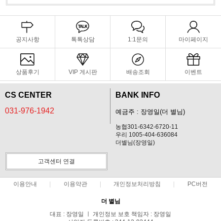
공지사항
톡톡상담
1:1문의
마이페이지
상품후기
VIP 게시판
배송조회
이벤트
CS CENTER
BANK INFO
031-976-1942
예금주 : 장영일(더 별님)
농협301-6342-6720-11
우리 1005-404-636084
더별님(장영일)
고객센터 연결
이용안내
이용약관
개인정보처리방침
PC버전
더 별님
대표 : 장영일 ㅣ 개인정보 보호 책임자 : 장영일