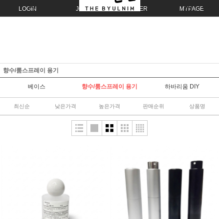
LOGIN
JOIN
ORDER
MYPAGE
향수/룸스프레이 용기
베이스
향수/룸스프레이 용기
하바리움 DIY
최신순
낮은가격
높은가격
판매순위
상품명