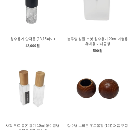
향수용기 압착툴 (13,15파이)
불투명 심플 포켓 향수용기 20ml 여행용
휴대용 미니공병
12,000원
590원
사각 우드 롤온 용기 10ml 향수공병
향수병 브라운 우드볼캡 (1개) 퍼퓸 뚜껑