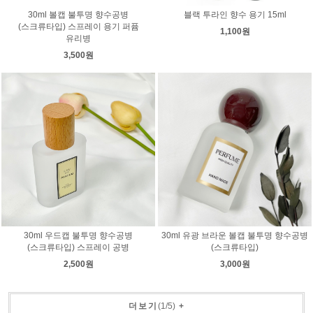
30ml 볼캡 불투명 향수공병
블랙 투라인 향수 용기 15ml
(스크류타입) 스프레이 용기 퍼퓸
1,100원
유리병
3,500원
30ml 유광 브라운 볼캡 불투명 향수공병
30ml 우드캡 불투명 향수공병
(스크류타입)
(스크류타입) 스프레이 공병
3,000원
2,500원
더보기
(
1
/
5
)
+