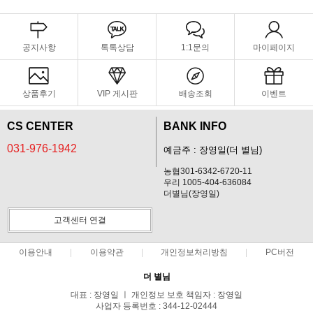
공지사항
톡톡상담
1:1문의
마이페이지
상품후기
VIP 게시판
배송조회
이벤트
CS CENTER
BANK INFO
031-976-1942
예금주 : 장영일(더 별님)
농협301-6342-6720-11
우리 1005-404-636084
더별님(장영일)
고객센터 연결
이용안내
이용약관
개인정보처리방침
PC버전
더 별님
대표 : 장영일 ㅣ 개인정보 보호 책임자 : 장영일
사업자 등록번호 : 344-12-02444