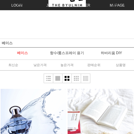
LOGIN
JOIN
ORDER
MYPAGE
베이스
베이스
향수/룸스프레이 용기
하바리움 DIY
최신순
낮은가격
높은가격
판매순위
상품명