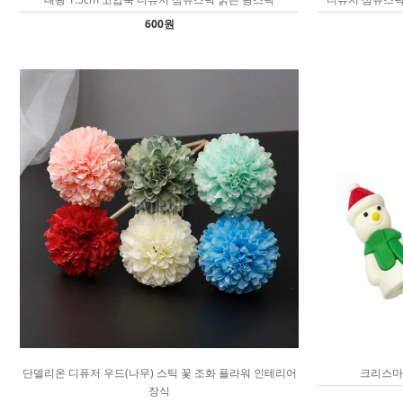
600원
단델리온 디퓨저 우드(나무) 스틱 꽃 조화 플라워 인테리어
크리스마
장식