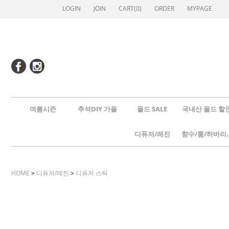
LOGIN
JOIN
CART(
0
)
ORDER
MYPAGE
여름시즌
추석DIY 가을
몰드 SALE
국내산 몰드 할
디퓨저/레진
향수/룸
HOME
>
디퓨저/레진
>
디퓨저 스틱