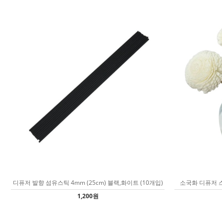
디퓨저 발향 섬유스틱 4mm (25cm) 블랙,화이트 (10개입)
소국화 디퓨저 스
1,200원