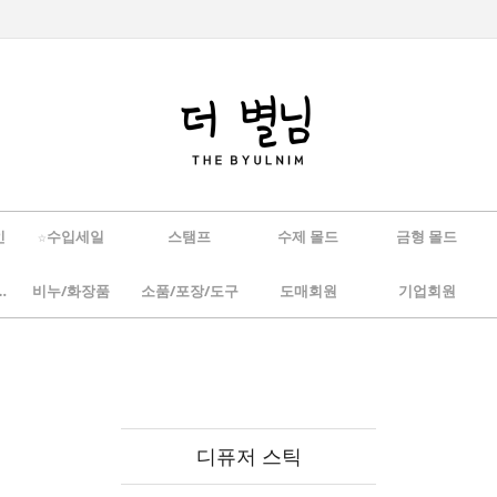
인
☆수입세일
스탬프
수제 몰드
금형 몰드
/하바리움
비누/화장품
소품/포장/도구
도매회원
기업회원
디퓨저 스틱