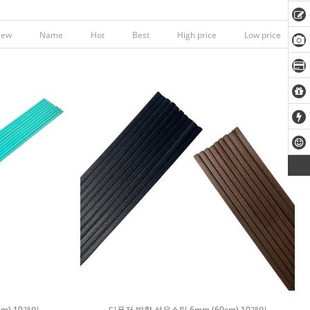
New
Name
Hot
Best
High price
Low price
m) 10개입
디퓨저 발향 섬유스틱 6mm (60cm) 10개입