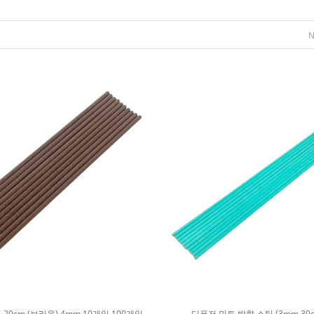
0cm (브라운) 4mm 10개입,100개입
디퓨저 민트 발향 스틱 (3mm 30c