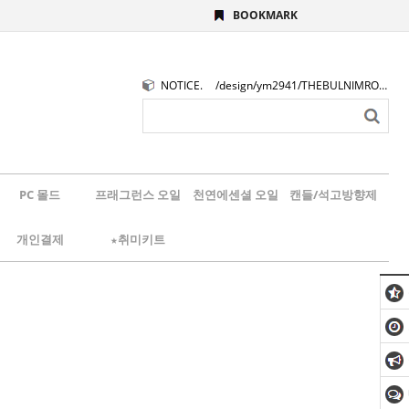
BOOKMARK
NOTICE.
/design/ym2941/THEBULNIMROGO.png
PC 몰드
프래그런스 오일
천연에센셜 오일
캔들/석고방향제
개인결제
★취미키트