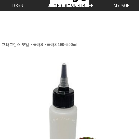
LOGIN
JOIN
ORDER
MYPAGE
프래그런스 오일
>
국내S
>
국내S 100~500ml