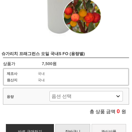
슈가리치 프래그런스 오일 국내S FO (용량별)
상품가
7,500원
제조사
국내
원산지
국내
용량
0
총 상품 금액
원
바로 구매하기
장바구니
관심상품