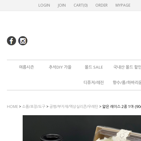
LOGIN
JOIN
CART(
0
)
ORDER
MYPAGE
여름시즌
추석DIY 가을
몰드 SALE
국내산 몰드 할
디퓨저/레진
향수/룸/하바리
HOME
>
소품/포장/도구
>
공병/부자재/액상실리콘/우레탄
> 얇은 레이스 2종 1마 (90