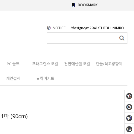
BOOKMARK
NOTICE.
/design/ym2941/THEBULNIMROGO.png
PC 몰드
프래그런스 오일
천연에센셜 오일
캔들/석고방향제
개인결제
★취미키트
1마 (90cm)