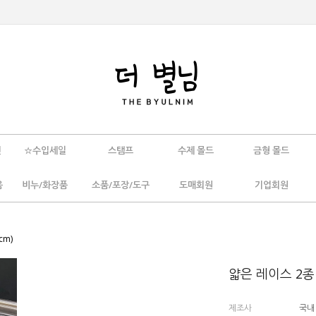
인
☆수입세일
스탬프
수제 몰드
금형 몰드
움
비누/화장품
소품/포장/도구
도매회원
기업회원
cm)
얇은 레이스 2종 
제조사
국내