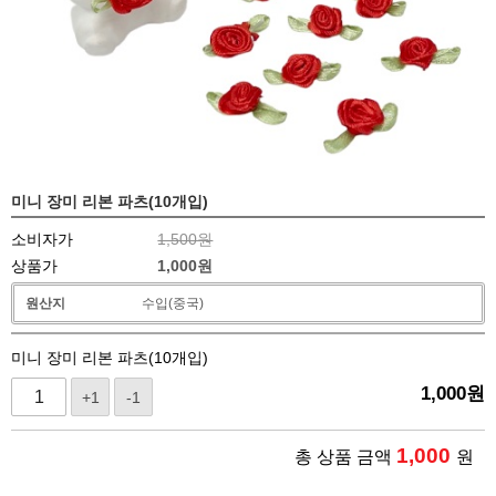
미니 장미 리본 파츠(10개입)
소비자가
1,500원
상품가
1,000
원
원산지
수입(중국)
미니 장미 리본 파츠(10개입)
1,000
원
+1
-1
1,000
총 상품 금액
원