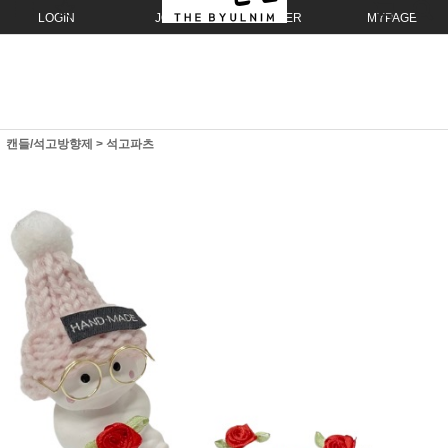
LOGIN
JOIN
ORDER
MYPAGE
캔들/석고방향제
>
석고파츠