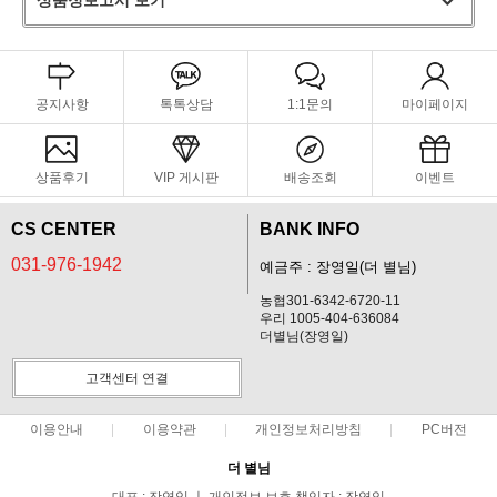
공지사항
톡톡상담
1:1문의
마이페이지
상품후기
VIP 게시판
배송조회
이벤트
CS CENTER
BANK INFO
031-976-1942
예금주 : 장영일(더 별님)
농협301-6342-6720-11
우리 1005-404-636084
더별님(장영일)
고객센터 연결
이용안내
이용약관
개인정보처리방침
PC버전
더 별님
대표 : 장영일 ㅣ 개인정보 보호 책임자 : 장영일