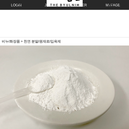
LOGIN
JOIN
ORDER
MYPAGE
비누/화장품
>
천연 분말/원재료/입욕제