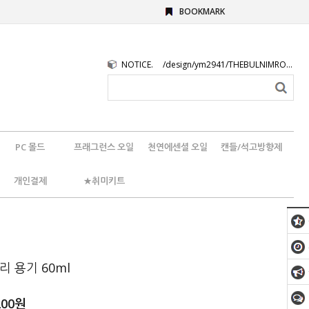
BOOKMARK
NOTICE.
/design/ym2941/THEBULNIMROGO.png
PC 몰드
프래그런스 오일
천연에센셜 오일
캔들/석고방향제
개인결제
★취미키트
리 용기 60ml
200
원