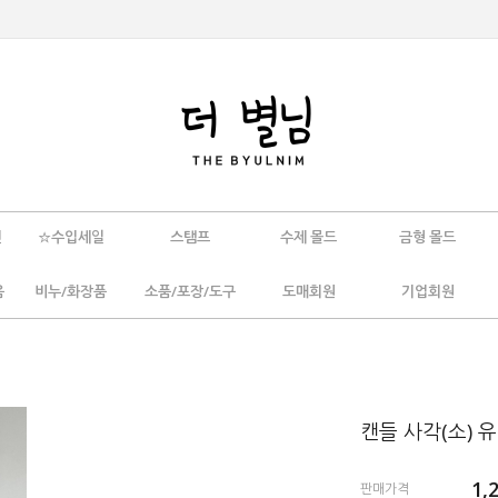
인
☆수입세일
스탬프
수제 몰드
금형 몰드
움
비누/화장품
소품/포장/도구
도매회원
기업회원
캔들 사각(소) 유
1,
판매가격