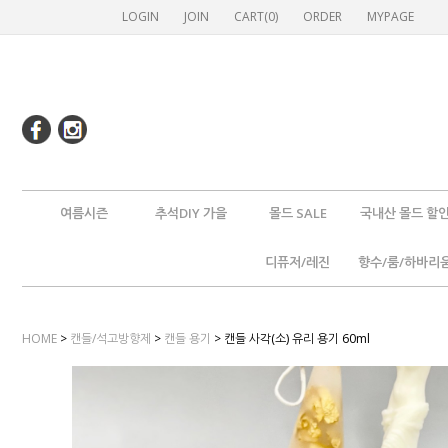
LOGIN
JOIN
CART(
0
)
ORDER
MYPAGE
여름시즌
추석DIY 가을
몰드 SALE
국내산 몰드 할
디퓨저/레진
향수/룸/하바리
HOME
>
캔들/석고방향제
>
캔들 용기
> 캔들 사각(소) 유리 용기 60ml