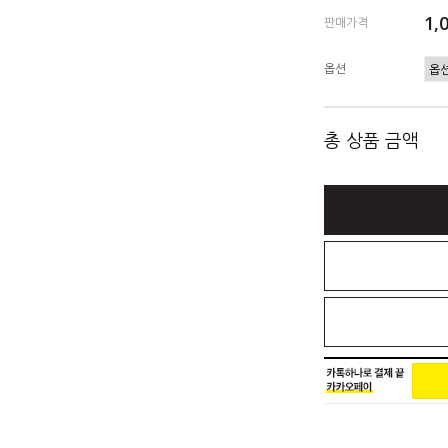
1,
판매가격
옵션
총 상품 금액