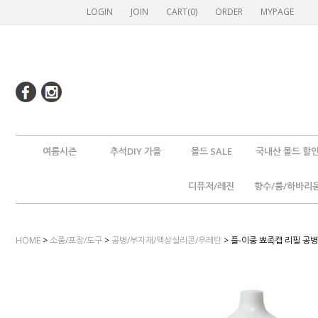
LOGIN
JOIN
CART(
0
)
ORDER
MYPAGE
여름시즌
추석DIY 가을
몰드 SALE
국내산 몰드 할
디퓨저/레진
향수/룸/하바리
HOME
>
소품/포장/도구
>
공병/부자재/액상실리콘/우레탄
> 플-이중 뾰족캡 리필 공병 5