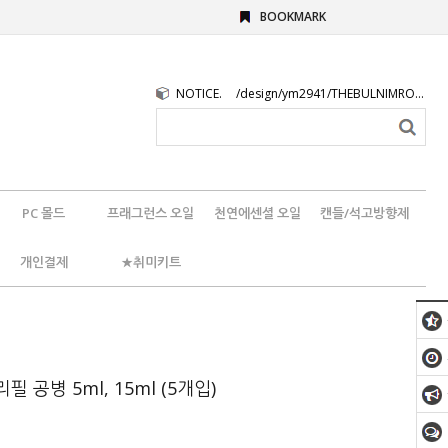
BOOKMARK
NOTICE.
/design/ym2941/THEBULNIMROGO.png
PC 몰드
프래그런스 오일
천연에센셜 오일
캔들/석고방향제
개인결제
★취미키트
필 공병 5ml, 15ml (5개입)