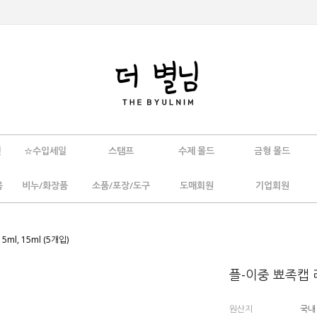
인
☆수입세일
스탬프
수제 몰드
금형 몰드
움
비누/화장품
소품/포장/도구
도매회원
기업회원
ml, 15ml (5개입)
플-이중 뾰족캡 리
원산지
국내