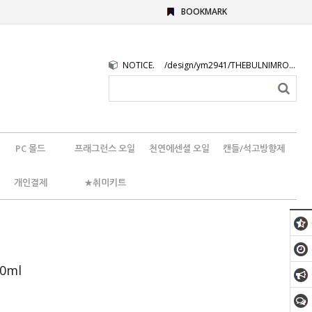
BOOKMARK
NOTICE.
/design/ym2941/THEBULNIMROGO.png
PC 몰드
프래그런스 오일
천연에센셜 오일
캔들/석고방향제
개인결제
★취미키트
0ml