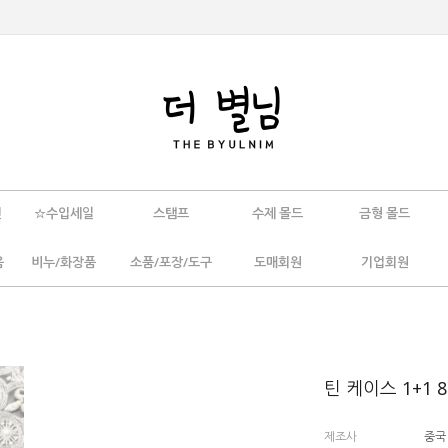
인
☆수입세일
스탬프
수제 몰드
금형 몰드
움
비누/화장품
소품/포장/도구
도매회원
기업회원
틴 케이스 1+1 8
제조사
중국