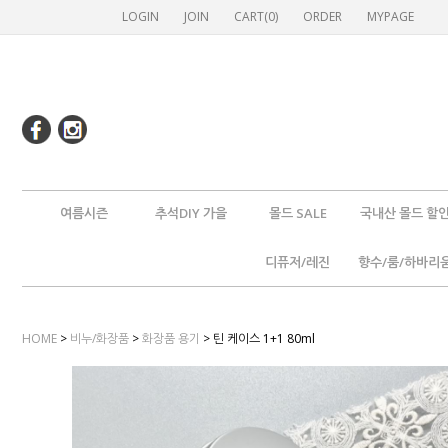
LOGIN
JOIN
CART(
0
)
ORDER
MYPAGE
여름시즌
추석DIY 가을
몰드 SALE
국내산 몰드 할
디퓨저/레진
향수/룸/하바리
HOME
>
비누/화장품
>
화장품 용기
> 틴 케이스 1+1 80ml