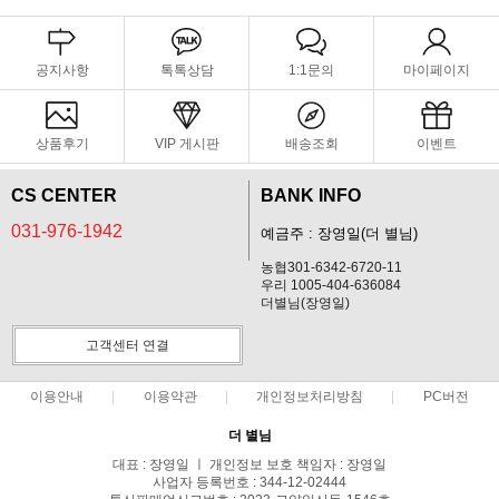
공지사항
톡톡상담
1:1문의
마이페이지
상품후기
VIP 게시판
배송조회
이벤트
CS CENTER
BANK INFO
031-976-1942
예금주 : 장영일(더 별님)
농협301-6342-6720-11
우리 1005-404-636084
더별님(장영일)
고객센터 연결
이용안내
이용약관
개인정보처리방침
PC버전
더 별님
대표 : 장영일 ㅣ 개인정보 보호 책임자 : 장영일
사업자 등록번호 : 344-12-02444