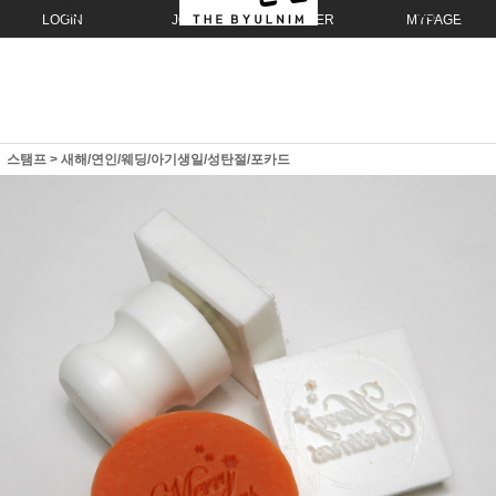
LOGIN
JOIN
ORDER
MYPAGE
스탬프
>
새해/연인/웨딩/아기생일/성탄절/포카드