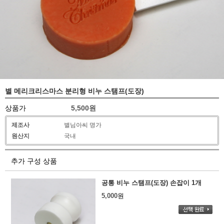
별 메리크리스마스 분리형 비누 스탬프(도장)
상품가
5,500
원
제조사
별님아씨 명가
원산지
국내
추가 구성 상품
공통 비누 스탬프(도장) 손잡이 1개
5,000
원