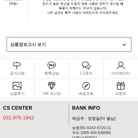
상품정보고시 보기
공지사항
톡톡상담
1:1문의
마이페이지
상품후기
VIP 게시판
배송조회
이벤트
CS CENTER
BANK INFO
031-976-1942
예금주 : 장영일(더 별님)
농협301-6342-6720-11
우리 1005-404-636084
더별님(장영일)