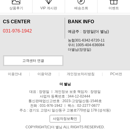
상품후기
VIP 게시판
배송조회
이벤트
CS CENTER
BANK INFO
031-976-1942
예금주 : 장영일(더 별님)
농협301-6342-6720-11
우리 1005-404-636084
더별님(장영일)
고객센터 연결
이용안내
이용약관
개인정보처리방침
PC버전
더 별님
대표 : 장영일 ㅣ 개인정보 보호 책임자 : 장영일
사업자 등록번호 : 344-12-02444
통신판매업신고번호 : 2023-고양일산동-1546호
전화 : 031-976-1942 ㅣ 팩스 : 02-2277-0677
주소 : 경기도 고양시 일산동구 고봉로770번길 178 (성석동)
사업자정보확인
COPYRIGHT(C)더 별님 ALL RIGHTS RESERVED.