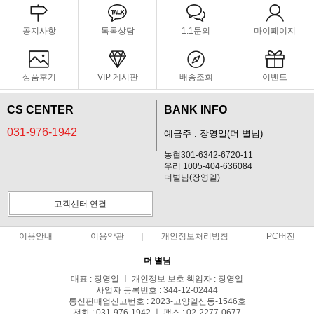
공지사항
톡톡상담
1:1문의
마이페이지
상품후기
VIP 게시판
배송조회
이벤트
CS CENTER
BANK INFO
031-976-1942
예금주 : 장영일(더 별님)
농협301-6342-6720-11
우리 1005-404-636084
더별님(장영일)
고객센터 연결
이용안내
이용약관
개인정보처리방침
PC버전
더 별님
대표 : 장영일 ㅣ 개인정보 보호 책임자 : 장영일
사업자 등록번호 : 344-12-02444
통신판매업신고번호 : 2023-고양일산동-1546호
전화 : 031-976-1942 ㅣ 팩스 : 02-2277-0677