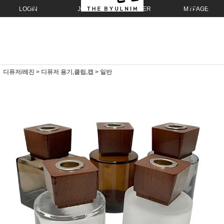
LOGIN
JOIN
ORDER
MYPAGE
디퓨저/레진
>
디퓨저 용기,클립,캡
>
일반