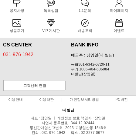
공지사항
톡톡상담
1:1문의
마이페이지
상품후기
VIP 게시판
배송조회
이벤트
CS CENTER
BANK INFO
031-976-1942
예금주 : 장영일(더 별님)
농협301-6342-6720-11
우리 1005-404-636084
더별님(장영일)
고객센터 연결
이용안내
이용약관
개인정보처리방침
PC버전
더 별님
대표 : 장영일 ㅣ 개인정보 보호 책임자 : 장영일
사업자 등록번호 : 344-12-02444
통신판매업신고번호 : 2023-고양일산동-1546호
전화 : 031-976-1942 ㅣ 팩스 : 02-2277-0677