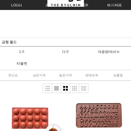
LOGIN
JOIN
ORDER
MYPAGE
금형 몰드
1구
다구
대용량/속비누
타블렛
최신순
낮은가격
높은가격
판매순위
상품명