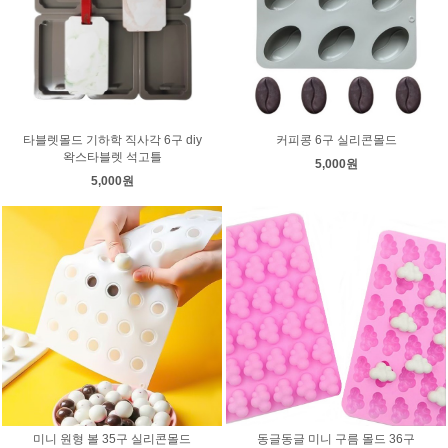
타블렛몰드 기하학 직사각 6구 diy
커피콩 6구 실리콘몰드
왁스타블렛 석고틀
5,000원
5,000원
미니 원형 볼 35구 실리콘몰드
동글동글 미니 구름 몰드 36구